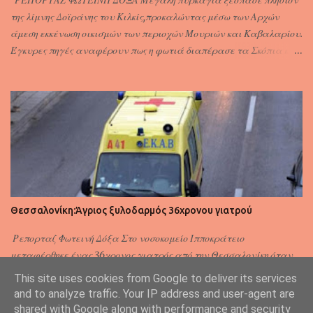
ΡΕΠΟΡΤΑΖ ΦΩΤΕΙΝΗ ΔΟΞΑ Μεγάλη πυρκαγιά ξέσπασε πλησίον
της λίμνης Δοϊράνης του Κιλκίς,προκαλώντας μέσω των Αρχών
άμεση εκκένωση οικισμών των περιοχών Μουριών και Καβαλαρίου.
Έγκυρες πηγές αναφέρουν πως η φωτιά διαπέρασε τα Σκόπια και
εισήλθε σε ελληνικό έδαφος. Στο σημείο κατέφθασαν 17 οχήματα
της Πυροσβεστικής με 20 άνδρες ,τρεις ομάδες πεζοπόρων
τμημάτων,καθώς και από αέρος δύο αεροσκάφη αλλά και ένα
ελικόπτερο.
Θεσσαλονίκη:Άγριος ξυλοδαρμός 36χρονου γιατρού
Ρεπορταζ Φωτεινή Δόξα Στο νοσοκομείο Ιπποκράτειο
μεταφέρθηκε ένας 36χρονος γιατρός από την Θεσσαλονίκη,όταν
για ασήμαντη αφορμή ξυλοκοπήθηκε από αγνώστους στο κέντρο
This site uses cookies from Google to deliver its services
της πόλης,εν ώρα οδήγησης. Το περιστατικό σημειώθηκε πλησίον της
and to analyze traffic. Your IP address and user-agent are
Βασίλισσας Όλγας και Πέτρου Συνδίκα,όταν τέσσερις άνδρες
shared with Google along with performance and security