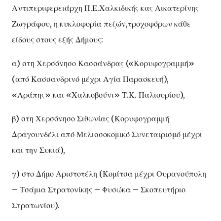
Αντιπεριφερειάρχη Π.Ε.Χαλκιδικής κας Αικατερίνης
Ζωγράφου, η κυκλοφορία πεζών,τροχοφόρων κάθε
είδους στους εξής Δήμους:
α) στη Χερσόνησο Κασσάνδρας («Κορυφογραμμή»
(από Κασσανδρινό μέχρι Αγία Παρασκευή),
«Αράπης» και «Χαλκοβούνι» Τ.Κ. Παλιουρίου),
β) στη Χερσόνησο Σιθωνίας (Κορυφογραμμή
Δραγουνδέλι από Μελισσοκομικό Συνεταιρισμό μέχρι
και την Συκιά),
γ) στο Δήμο Αριστοτέλη (Κομίτσα μέχρι Ουρανούπολη
– Τσάμια Στρατονίκης – Φυσώκα – Σκοπευτήριο
Στρατωνίου).