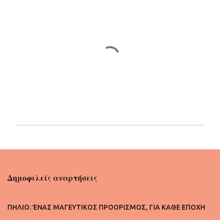
α
Δ
η
μ
ο
Δημοφιλείς αναρτήσεις
σ
ί
ε
ΠΗΛΙΟ: ΈΝΑΣ ΜΑΓΕΥΤΙΚΟΣ ΠΡΟΟΡΙΣΜΟΣ, ΓΙΑ ΚΑΘΕ ΕΠΟΧΗ
υ
σ