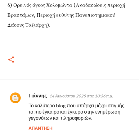
δ) Ορεινός όγκος Χολομώντα (Αναδασώσεις περιοχή
Βραστάμων, Περιοχή ευθύνης Πανεπιστημιακού
Δάσους Ταξιάρχη).
Γιάννης
14 Αυγούστου 2025 στις 10:36 π.μ.
Σ
Το καλύτερο blog που υπάρχει μέχρι στιγμής
χ
το πιο έγκαιρο και έγκυρο στην ενημέρωση
ό
γεγονότων και πληροφοριών.
λ
ΑΠΆΝΤΗΣΗ
ι