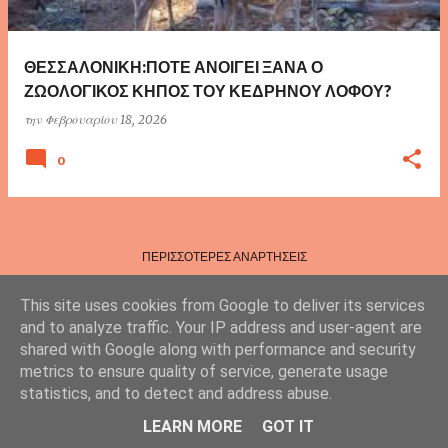
τ
ή
σ
ΘΕΣΣΑΛΟΝΙΚΗ:ΠΟΤΕ ΑΝΟΙΓΕΙ ΞΑΝΑ Ο
ε
ΖΩΟΛΟΓΙΚΟΣ ΚΗΠΟΣ ΤΟΥ ΚΕΔΡΗΝΟΥ ΛΟΦΟΥ?
ι
την
Φεβρουαρίου 18, 2026
ς
0
ΠΕΡΙΣΣΌΤΕΡΕΣ ΑΝΑΡΤΉΣΕΙΣ
This site uses cookies from Google to deliver its services
and to analyze traffic. Your IP address and user-agent are
shared with Google along with performance and security
metrics to ensure quality of service, generate usage
statistics, and to detect and address abuse.
Από το Blogger
LEARN MORE
GOT IT