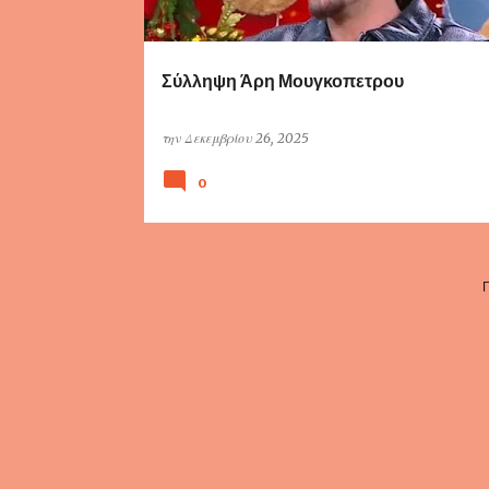
τ
ή
σ
Σύλληψη Άρη Μουγκοπετρου
ε
ι
την
Δεκεμβρίου 26, 2025
ς
0