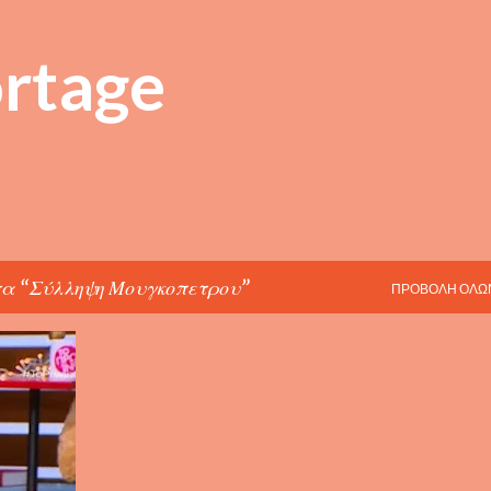
Μετάβαση στο κύριο περιεχόμενο
rtage
τα
Σύλληψη Μουγκοπετρου
ΠΡΟΒΟΛΉ ΌΛΩ