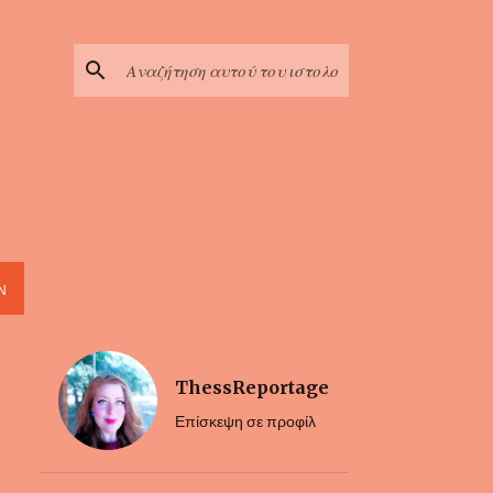
Ν
ThessReportage
Επίσκεψη σε προφίλ