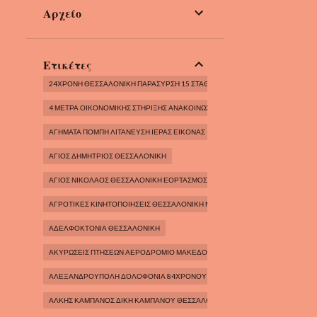
Αρχείο
Ετικέτες
24ΧΡΟΝΗ ΘΕΣΣΑΛΟΝΊΚΗ ΠΑΡΆΣΥΡΣΗ 15 ΣΤΑΘΜΕΥΜΈΝΩΝ
4 ΜΈΤΡΑ ΟΙΚΟΝΟΜΙΚΉΣ ΣΤΉΡΙΞΗΣ ΑΝΑΚΟΙΝΏΣΕΙΣ ΠΡΩΘΥΠΟΥΡΓΟΥ
ΑΓΗΜΑΤΑ ΠΟΜΠΗ ΛΙΤΑΝΕΥΣΗ ΙΕΡΑΣ ΕΙΚΟΝΑΣ
ΆΓΙΟΣ ΔΗΜΗΤΡΙΟΣ ΘΕΣΣΑΛΟΝΙΚΗ
ΆΓΙΟΣ ΝΙΚΟΛΑΟΣ ΘΕΣΣΑΛΟΝΙΚΗ ΕΟΡΤΑΣΜΟΣ ΑΓΙΟΥ ΝΙΚΟΛΑΟΥ
ΑΓΡΟΤΙΚΕΣ ΚΙΝΗΤΟΠΟΙΗΣΕΙΣ ΘΕΣΣΑΛΟΝΙΚΗ ΜΑΚΕΔΟΝΙΑ ΕΛΛΑΔΑ
ΑΔΕΛΦΟΚΤΟΝΙΑ ΘΕΣΣΑΛΟΝΙΚΗ
ΑΚΥΡΩΣΕΙΣ ΠΤΗΣΕΩΝ ΑΕΡΟΔΡΟΜΙΟ ΜΑΚΕΔΟΝΙΑ
ΑΛΕΞΑΝΔΡΟΎΠΟΛΗ ΔΟΛΟΦΟΝΊΑ 84ΧΡΟΝΟΥ
ΑΛΚΗΣ ΚΑΜΠΑΝΟΣ ΔΙΚΗ ΚΑΜΠΑΝΟΥ ΘΕΣΣΑΛΟΝΙΚΗ