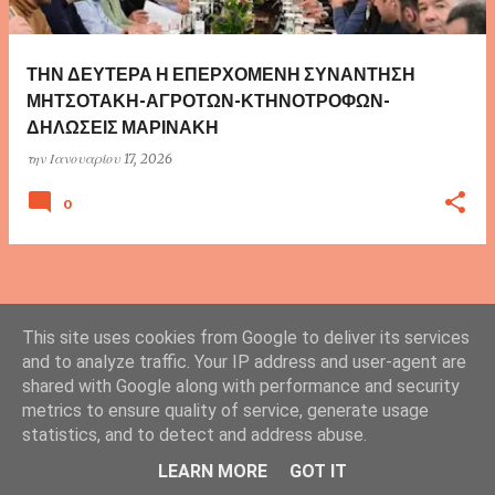
τ
ή
σ
ΤΗΝ ΔΕΥΤΕΡΑ Η ΕΠΕΡΧΟΜΕΝΗ ΣΥΝΑΝΤΗΣΗ
ε
ΜΗΤΣΟΤΑΚΗ-ΑΓΡΟΤΩΝ-ΚΤΗΝΟΤΡΟΦΩΝ-
ΔΗΛΩΣΕΙΣ ΜΑΡΙΝΑΚΗ
ι
την
Ιανουαρίου 17, 2026
ς
0
ΠΕΡΙΣΣΌΤΕΡΕΣ ΑΝΑΡΤΉΣΕΙΣ
This site uses cookies from Google to deliver its services
and to analyze traffic. Your IP address and user-agent are
shared with Google along with performance and security
metrics to ensure quality of service, generate usage
statistics, and to detect and address abuse.
Από το Blogger
LEARN MORE
GOT IT