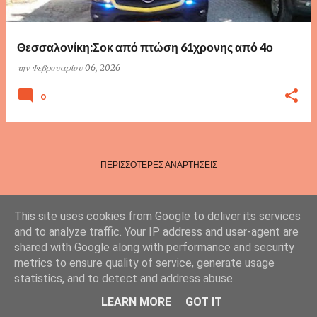
τ
ή
σ
Θεσσαλονίκη:Σοκ από πτώση 61χρονης από 4ο
ε
την
Φεβρουαρίου 06, 2026
ι
0
ς
ΠΕΡΙΣΣΌΤΕΡΕΣ ΑΝΑΡΤΉΣΕΙΣ
This site uses cookies from Google to deliver its services
and to analyze traffic. Your IP address and user-agent are
shared with Google along with performance and security
metrics to ensure quality of service, generate usage
statistics, and to detect and address abuse.
Από το Blogger
LEARN MORE
GOT IT