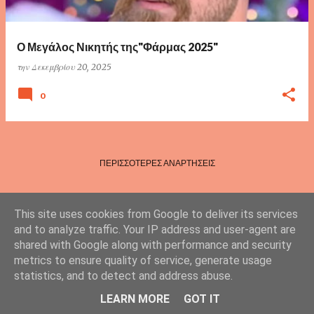
τ
ή
σ
Ο Μεγάλος Νικητής της"Φάρμας 2025"
ε
την
Δεκεμβρίου 20, 2025
ι
0
ς
ΠΕΡΙΣΣΌΤΕΡΕΣ ΑΝΑΡΤΉΣΕΙΣ
This site uses cookies from Google to deliver its services
and to analyze traffic. Your IP address and user-agent are
shared with Google along with performance and security
metrics to ensure quality of service, generate usage
statistics, and to detect and address abuse.
Από το Blogger
LEARN MORE
GOT IT