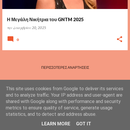
τ
ή
σ
Η Μεγάλη Νικήτρια του GNTM 2025
ε
την
Δεκεμβρίου 20, 2025
ι
0
ς
ΠΕΡΙΣΣΌΤΕΡΕΣ ΑΝΑΡΤΉΣΕΙΣ
This site uses cookies from Google to deliver its services
and to analyze traffic. Your IP address and user-agent are
shared with Google along with performance and security
metrics to ensure quality of service, generate usage
statistics, and to detect and address abuse.
Από το Blogger
LEARN MORE
GOT IT